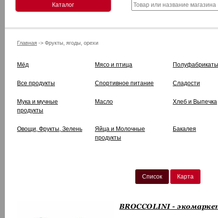
Каталог
Главная
-> Фрукты, ягоды, орехи
Мёд
Мясо и птица
Полуфабрикат
Все продукты
Спортивное питание
Сладости
Мука и мучные
Масло
Хлеб и Выпечка
продукты
Овощи, Фрукты, Зелень
Яйца и Молочные
Бакалея
продукты
Список
Карта
BROCCOLINI - экомарке